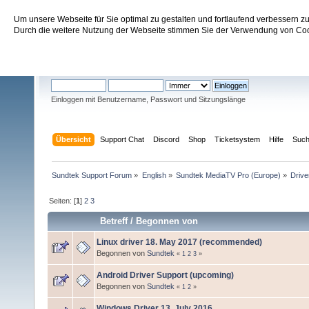
Um unsere Webseite für Sie optimal zu gestalten und fortlaufend verbessern 
Sundtek Support Forum
Durch die weitere Nutzung der Webseite stimmen Sie der Verwendung von Cook
Willkommen
Gast
. Bitte
einloggen
oder
registrieren
.
Einloggen mit Benutzername, Passwort und Sitzungslänge
Übersicht
Support Chat
Discord
Shop
Ticketsystem
Hilfe
Suc
Sundtek Support Forum
»
English
»
Sundtek MediaTV Pro (Europe)
»
Drive
Seiten: [
1
]
2
3
Betreff
/
Begonnen von
Linux driver 18. May 2017 (recommended)
Begonnen von
Sundtek
«
1
2
3
»
Android Driver Support (upcoming)
Begonnen von
Sundtek
«
1
2
»
Windows Driver 13. July 2016