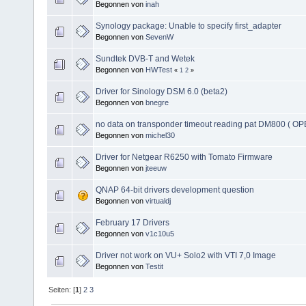
Begonnen von
inah
Synology package: Unable to specify first_adapter
Begonnen von
SevenW
Sundtek DVB-T and Wetek
Begonnen von
HWTest
«
1
2
»
Driver for Sinology DSM 6.0 (beta2)
Begonnen von
bnegre
no data on transponder timeout reading pat DM800 ( OPE
Begonnen von
michel30
Driver for Netgear R6250 with Tomato Firmware
Begonnen von
jteeuw
QNAP 64-bit drivers development question
Begonnen von
virtualdj
February 17 Drivers
Begonnen von
v1c10u5
Driver not work on VU+ Solo2 with VTI 7,0 Image
Begonnen von
Testit
Seiten: [
1
]
2
3