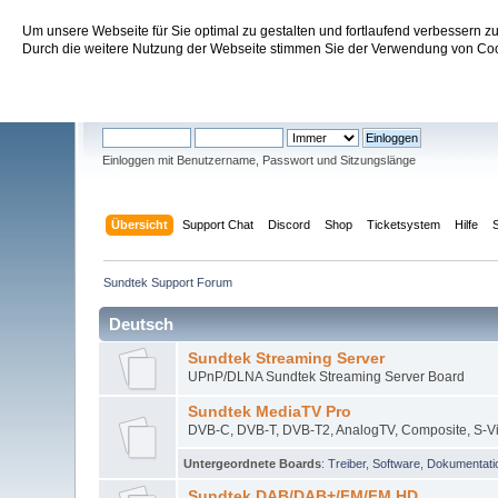
Um unsere Webseite für Sie optimal zu gestalten und fortlaufend verbessern 
Sundtek Support Forum
Durch die weitere Nutzung der Webseite stimmen Sie der Verwendung von Cook
Willkommen
Gast
. Bitte
einloggen
oder
registrieren
.
Einloggen mit Benutzername, Passwort und Sitzungslänge
Übersicht
Support Chat
Discord
Shop
Ticketsystem
Hilfe
Sundtek Support Forum
Deutsch
Sundtek Streaming Server
UPnP/DLNA Sundtek Streaming Server Board
Sundtek MediaTV Pro
DVB-C, DVB-T, DVB-T2, AnalogTV, Composite, S-V
Untergeordnete Boards
:
Treiber
,
Software
,
Dokumentati
Sundtek DAB/DAB+/FM/FM HD