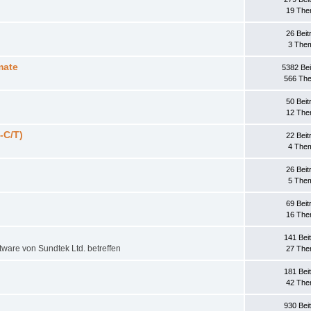
19 Th
26 Beit
3 The
mate
5382 Bei
566 Th
50 Beit
12 Th
-C/T)
22 Beit
4 The
26 Beit
5 The
69 Beit
16 Th
141 Bei
tware von Sundtek Ltd. betreffen
27 Th
181 Bei
42 Th
930 Bei