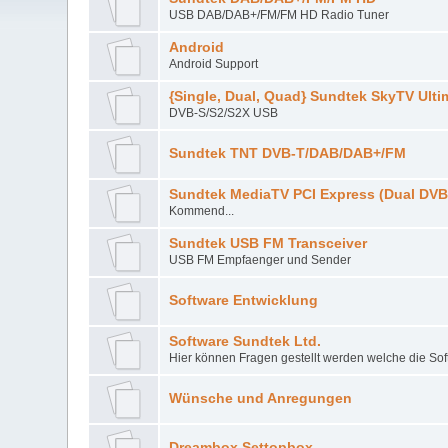
USB DAB/DAB+/FM/FM HD Radio Tuner
Android
Android Support
{Single, Dual, Quad} Sundtek SkyTV Ulti
DVB-S/S2/S2X USB
Sundtek TNT DVB-T/DAB/DAB+/FM
Sundtek MediaTV PCI Express (Dual DVB
Kommend...
Sundtek USB FM Transceiver
USB FM Empfaenger und Sender
Software Entwicklung
Software Sundtek Ltd.
Hier können Fragen gestellt werden welche die Sof
Wünsche und Anregungen
Dreambox Settopbox