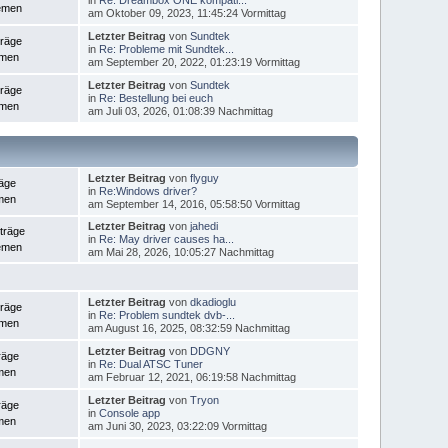
emen
am Oktober 09, 2023, 11:45:24 Vormittag
Letzter Beitrag
von
Sundtek
träge
in
Re: Probleme mit Sundtek...
emen
am September 20, 2022, 01:23:19 Vormittag
Letzter Beitrag
von
Sundtek
träge
in
Re: Bestellung bei euch
emen
am Juli 03, 2026, 01:08:39 Nachmittag
Letzter Beitrag
von
flyguy
räge
in
Re:Windows driver?
men
am September 14, 2016, 05:58:50 Vormittag
Letzter Beitrag
von
jahedi
träge
in
Re: May driver causes ha...
emen
am Mai 28, 2026, 10:05:27 Nachmittag
Letzter Beitrag
von
dkadioglu
träge
in
Re: Problem sundtek dvb-...
emen
am August 16, 2025, 08:32:59 Nachmittag
Letzter Beitrag
von
DDGNY
räge
in
Re: Dual ATSC Tuner
men
am Februar 12, 2021, 06:19:58 Nachmittag
Letzter Beitrag
von
Tryon
räge
in
Console app
men
am Juni 30, 2023, 03:22:09 Vormittag