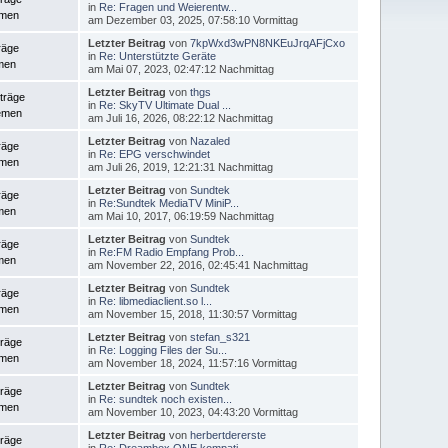
in
Re: Fragen und Weierentw...
emen
am Dezember 03, 2025, 07:58:10 Vormittag
Letzter Beitrag
von
7kpWxd3wPN8NKEuJrqAFjCxo
räge
in
Re: Unterstützte Geräte
men
am Mai 07, 2023, 02:47:12 Nachmittag
Letzter Beitrag
von
thgs
träge
in
Re: SkyTV Ultimate Dual ...
emen
am Juli 16, 2026, 08:22:12 Nachmittag
Letzter Beitrag
von
Nazaled
räge
in
Re: EPG verschwindet
emen
am Juli 26, 2019, 12:21:31 Nachmittag
Letzter Beitrag
von
Sundtek
räge
in
Re:Sundtek MediaTV MiniP...
men
am Mai 10, 2017, 06:19:59 Nachmittag
Letzter Beitrag
von
Sundtek
räge
in
Re:FM Radio Empfang Prob...
men
am November 22, 2016, 02:45:41 Nachmittag
Letzter Beitrag
von
Sundtek
räge
in
Re: libmediaclient.so l...
emen
am November 15, 2018, 11:30:57 Vormittag
Letzter Beitrag
von
stefan_s321
träge
in
Re: Logging Files der Su...
emen
am November 18, 2024, 11:57:16 Vormittag
Letzter Beitrag
von
Sundtek
träge
in
Re: sundtek noch existen...
emen
am November 10, 2023, 04:43:20 Vormittag
Letzter Beitrag
von
herbertdererste
träge
in
Re: Dreambox ONE kompati...