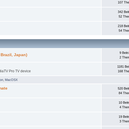
107 Th
342 Bei
52 Th
218 Bei
54 Th
9 Beit
Brazil, Japan)
2 The
1181 Bei
diaTV Pro TV device
168 Th
on
,
MacOSX
mate
520 Bei
84 Th
10 Beit
4 The
19 Beit
3 The