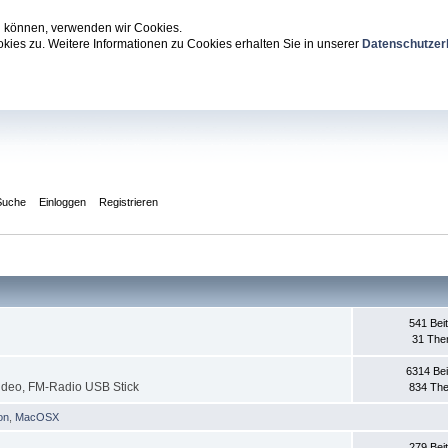
zu können, verwenden wir Cookies.
ies zu. Weitere Informationen zu Cookies erhalten Sie in unserer
Datenschutzer
Suche
Einloggen
Registrieren
541 Bei
31 Th
6314 Bei
ideo, FM-Radio USB Stick
834 Th
on
,
MacOSX
279 Bei