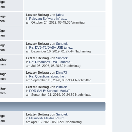
räge
men
Letzter Beitrag
von
jjabba
räge
in
Relevant Software infras...
men
am Oktober 24, 2019, 08:45:33 Vormittag
räge
men
Letzter Beitrag
von
Sundtek
räge
in
Re: DVB-T2/DAB+ USB tune...
men
am Dezember 10, 2019, 01:27:44 Nachmittag
Letzter Beitrag
von
Sundtek
träge
in
Re: Dreambox TWO, sundte...
emen
am Juli 03, 2026, 08:20:32 Nachmittag
Letzter Beitrag
von
Dima73
träge
in
Re: Questions about the ...
emen
am September 15, 2020, 08:53:41 Nachmittag
Letzter Beitrag
von
lastnick
räge
in
FOR SALE: Sundtek MediaT...
emen
am September 21, 2019, 02:24:59 Nachmittag
Letzter Beitrag
von
Sundtek
räge
in
Mitsubishi Meldas Retrof...
men
am April 15, 2026, 05:56:21 Nachmittag