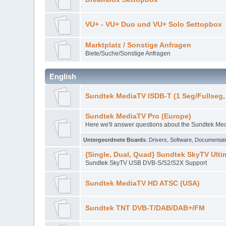
VU+ - VU+ Duo und VU+ Solo Settopbox
Marktplatz / Sonstige Anfragen
Biete/Suche/Sonstige Anfragen
English
Sundtek MediaTV ISDB-T (1 Seg/Fullseg, 
Sundtek MediaTV Pro (Europe)
Here we'll answer questions about the Sundtek Me
Untergeordnete Boards
:
Drivers
,
Software
,
Documentati
{Single, Dual, Quad} Sundtek SkyTV Ulti
Sundtek SkyTV USB DVB-S/S2/S2X Support
Sundtek MediaTV HD ATSC (USA)
Sundtek TNT DVB-T/DAB/DAB+/FM