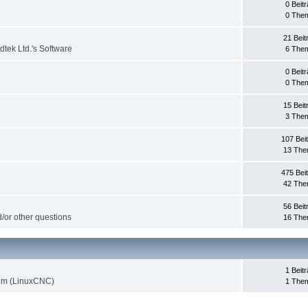
0 Beit
0 The
21 Beit
dtek Ltd.'s Software
6 The
0 Beit
0 The
15 Beit
3 The
107 Bei
13 Th
475 Bei
42 Th
56 Beit
d/or other questions
16 Th
1 Beit
rum (LinuxCNC)
1 The